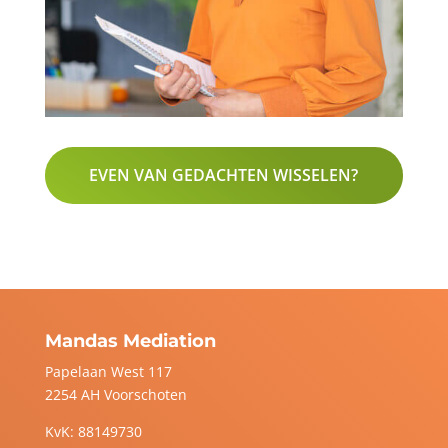
EVEN VAN GEDACHTEN WISSELEN?
Mandas Mediation
Papelaan West 117
2254 AH Voorschoten
KvK: 88149730