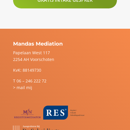
GRATIS INTAKE GESPREK
Mandas Mediation
Papelaan West 117
2254 AH Voorschoten
KvK: 88149730
T
06 – 246 222 72
> mail mij