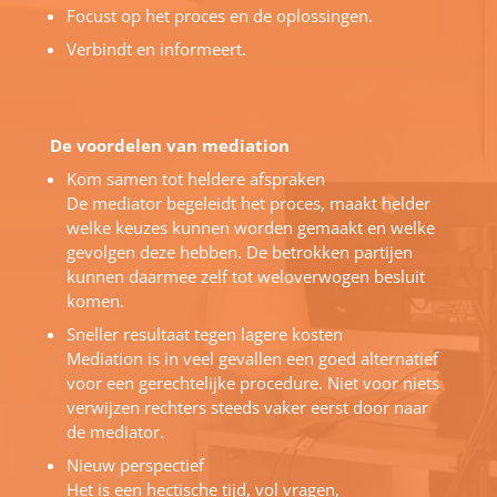
Focust op het proces en de oplossingen.
Verbindt en informeert.
De voordelen van mediation
Kom samen tot heldere afspraken
De mediator begeleidt het proces, maakt helder
welke keuzes kunnen worden gemaakt en welke
gevolgen deze hebben. De betrokken partijen
kunnen daarmee zelf tot weloverwogen besluit
komen.
Sneller resultaat tegen lagere kosten
Mediation is in veel gevallen een goed alternatief
voor een gerechtelijke procedure. Niet voor niets
verwijzen rechters steeds vaker eerst door naar
de mediator.
Nieuw perspectief
Het is een hectische tijd, vol vragen,