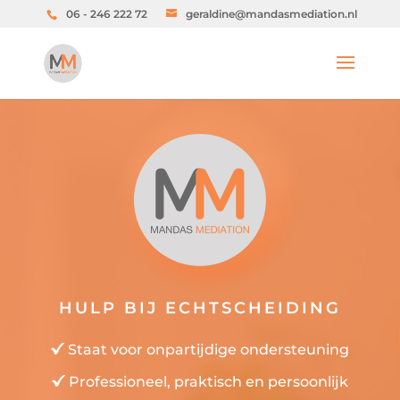
06 - 246 222 72
geraldine@mandasmediation.nl
HULP BIJ ECHTSCHEIDING
Staat voor onpartijdige ondersteuning
Professioneel, praktisch en persoonlijk