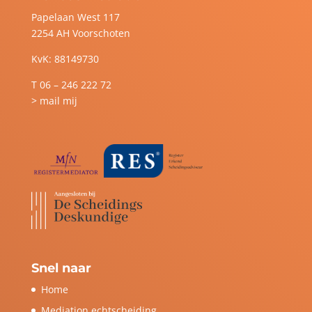
Papelaan West 117
2254 AH Voorschoten
KvK: 88149730
T
06 – 246 222 72
> mail mij
Snel naar
Home
Mediation echtscheiding